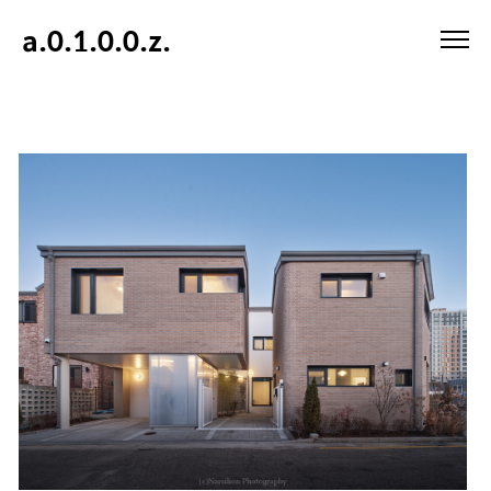
a.0.1.0.0.z.
ㆍ
work