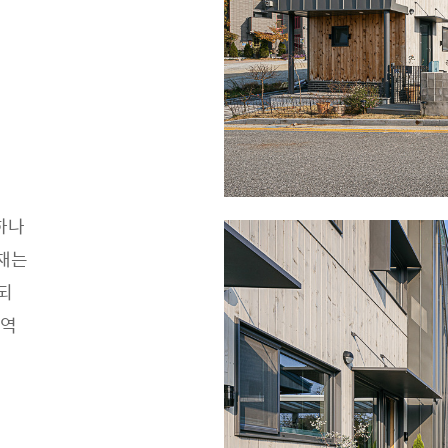
하나
본채는
되
 역